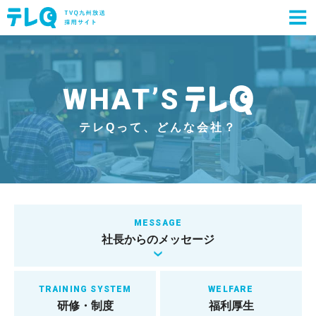
MEMBER
WHAT’S
MOVIE
テレQって、どんな会社？
INTERVIEW
WHAT’S テレQ
SDGs
MESSAGE
社長からのメッセージ
FAQ
RECRUIT
TRAINING SYSTEM
WELFARE
研修・制度
福利厚生
LINK