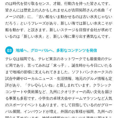
のは時代を切り取るセンス、才能、行動力を持った皆さんです。
皆さんには歴史上の人かもしれませんが吉田拓郎さんの名曲「イ
メージの詩」に、「古い船をいま動かせるのは古い水夫じゃない
だろう」というフレーズがあり、新しい海では新しい水夫こそが
船を動かす、と説きます。新しいステージを目指す会社が求めて
いるのは「新しい水夫」と、新しい海に乗り出す勇気なんです。
地域へ、グローバルへ、多彩なコンテンツを発信
テレＱは福岡でも、テレビ東京のネットワークでも最後発のテレ
ビ局であり、言ってみれば「末っ子」。誕生時から今日にいたる
まで地域の皆様に支えられてきました。ソフトバンクホークスの
試合中継やローカルニュース・生活情報、地元のグルメ情報も定
評があり、「テレQらしいね」と親しまれています。クラシック
コンサートや美術展など、九州にクオリティーの高い文化を届け
る事業も多彩です。小学生の卓球大会やドームマラソンなど人気
のスポーツイベントもあります。そして目指しているのがグロー
バル展開。インバウンドが増え、外国のお客様が福岡、九州への