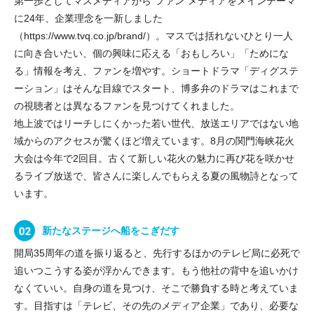
第一歩としてマスメディアから“ファン”メディアをメインテーマ
に24年、企業理念を一新しました
（https://www.tvq.co.jp/brand/）
。マスでは括れないひとり一人
に向き合いたい、個の興味に応える「おもしろい」「ためにな
る」情報を考え、ファンを増やす。ショートドラマ「ディグステ
ーション」はそんな目線でスタート、博多弁のドラマはこれまで
の視聴者とは異なるファンを見つけてくれました。
地上波ではリーチしにくかった若い世代、放送エリアではない地
域からのアクセスが驚くほど増えています。8月の関門海峡花火
大会は今年で2回目。古くて新しい花火の魅力に再び花を咲かせ
るライブ放送で、皆さんに楽しんでもらえる夏の風物詩となって
います。
新たなステージへ船をこぎだす
開局35周年の道を振り返ると、先行するほかのテレビ局に必死で
追いつこうする姿が浮かんできます。もう他社の背中を追いかけ
なくていい。自身の道を見つけ、そこで勝負する時と考えていま
す。目指すは「テレビ、その先のメディア企業」であり、必要な