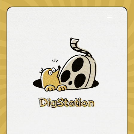
トップページ
ディグステー
ションとは
作品ラインナ
ップ
SNS配信
企業タイアッ
プ
お問い合わせ