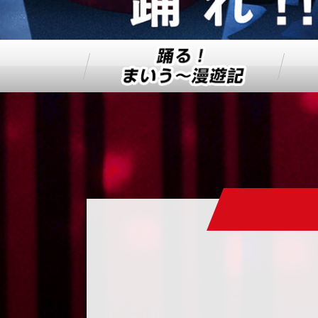
踊る！
まいう～漫遊記