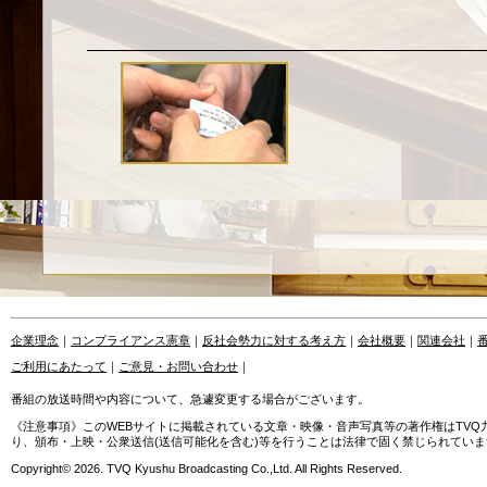
企業理念
｜
コンプライアンス憲章
｜
反社会勢力に対する考え方
｜
会社概要
｜
関連会社
｜
ご利用にあたって
｜
ご意見・お問い合わせ
｜
番組の放送時間や内容について、急遽変更する場合がございます。
《注意事項》このWEBサイトに掲載されている文章・映像・音声写真等の著作権はTV
り、頒布・上映・公衆送信(送信可能化を含む)等を行うことは法律で固く禁じられていま
Copyright© 2026. TVQ Kyushu Broadcasting Co.,Ltd. All Rights Reserved.