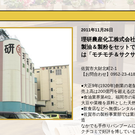
2011年11月26日
理研農産化工株式会
製油＆製粉をセット
は「モチモチ＆サク
佐賀市大財北町2-1
【お問合わせ】0952-23-418
●大正9年(1920年)創業
売上高は200億円を超える(2
●食油業界第4位。福岡市の
大豆や菜種を原料とした天
●飲食店などへ無償レンタル
●佐賀市の製粉事業部では
造
なかでも手作りパンブーム
クチコミで好評を博してい