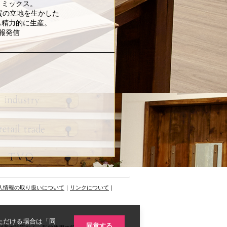
トミックス。
賀の立地を生かした
も精力的に生産。
報発信
人情報の取り扱いについて
｜
リンクについて
｜
いただける場合は「同
同意する