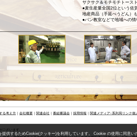
サクサク＆モチモチトース
●麦生産量全国2位という佐
地産商品（手延べうどん）
●パン教室などで地域への情
する考え方
｜
会社概要
｜
関連会社
｜
番組審議会
｜
採用情報
｜
関連メディア･系列局リンク
個
がございます。
するためCookie(クッキー)を利用しています。 Cookie の使用に同意