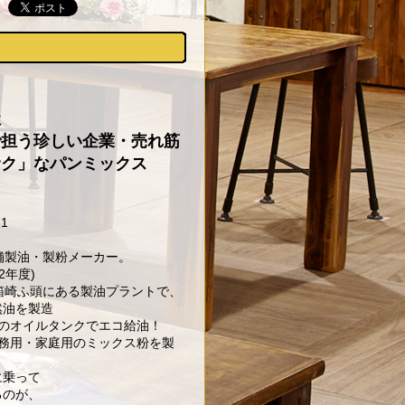
社
で担う珍しい企業・売れ筋
サク」なパンミックス
1
の老舗製油・製粉メーカー。
2年度)
箱崎ふ頭にある製油プラントで、
然油を製造
のオイルタンクでエコ給油！
業務用・家庭用のミックス粉を製
に乗って
るのが、