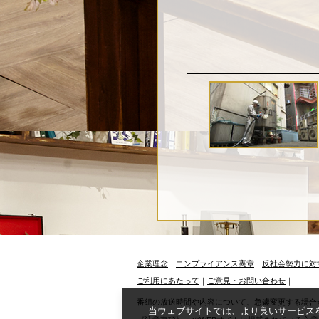
企業理念
｜
コンプライアンス憲章
｜
反社会勢力に対
ご利用にあたって
｜
ご意見・お問い合わせ
｜
番組の放送時間や内容について、急遽変更する場合
当ウェブサイトでは、より良いサービスを提供