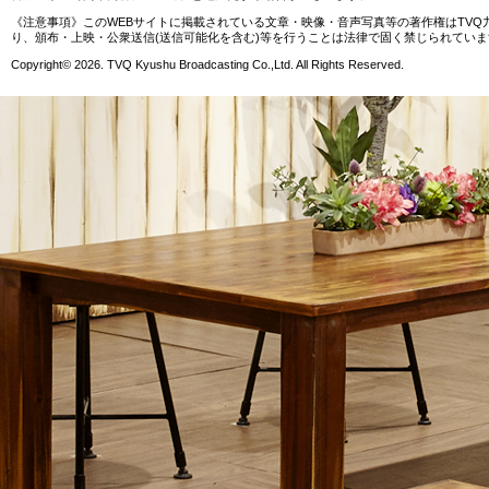
《注意事項》このWEBサイトに掲載されている文章・映像・音声写真等の著作権はTV
り、頒布・上映・公衆送信(送信可能化を含む)等を行うことは法律で固く禁じられていま
Copyright© 2026. TVQ Kyushu Broadcasting Co.,Ltd. All Rights Reserved.