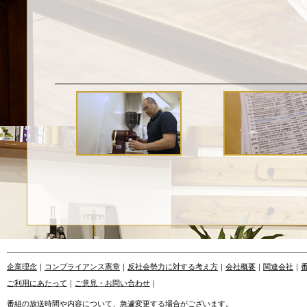
企業理念
｜
コンプライアンス憲章
｜
反社会勢力に対する考え方
｜
会社概要
｜
関連会社
｜
ご利用にあたって
｜
ご意見・お問い合わせ
｜
番組の放送時間や内容について、急遽変更する場合がございます。