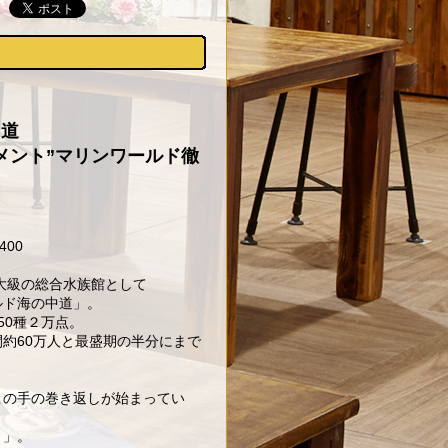
中道
メント”マリンワールド徹
400
最大級の総合水族館として
ルド海の中道」。
50種２万点。
約60万人と最盛期の半分にまで
この手の巻き返しが始まってい
ト」。