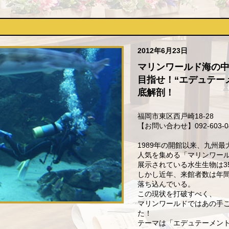
2012年6月23日
マリンワールド海の
目指せ！“エデュテー
底解剖！
福岡市東区西戸崎18-28
【お問い合わせ】092-603-0
1989年の開館以来、九州
人気を集める「マリンワー
展示されている水生生物は3
しかし近年、来館者数は年間
落ち込んでいる。
この現状を打破すべく、
マリンワールドではあの手
た！
テーマは「エデュテーメン