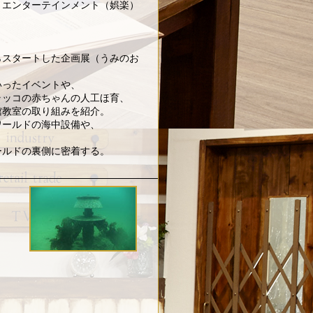
とエンターテインメント（娯楽）
らスタートした企画展（うみのお
いったイベントや、
ラッコの赤ちゃんの人工ほ育、
館教室の取り組みを紹介。
ワールドの海中設備や、
ールドの裏側に密着する。