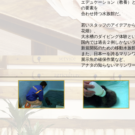
エデュケーション（教養）
の要素を
合わせ持つ水族館だ。
若いスタッフのアイデアか
花畑）、
大水槽のダイビング体験と
国内では過去２例しかない
新規開拓のための移動水族
また、日本一を誇るマリン
展示魚の確保作業など、
アナタの知らないマリンワ