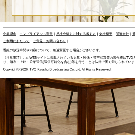
企業理念
｜
コンプライアンス憲章
｜
反社会勢力に対する考え方
｜
会社概要
｜
関連会社
｜
ご利用にあたって
｜
ご意見・お問い合わせ
｜
番組の放送時間や内容について、急遽変更する場合がございます。
《注意事項》このWEBサイトに掲載されている文章・映像・音声写真等の著作権はTV
り、頒布・上映・公衆送信(送信可能化を含む)等を行うことは法律で固く禁じられていま
Copyright© 2026. TVQ Kyushu Broadcasting Co.,Ltd. All Rights Reserved.