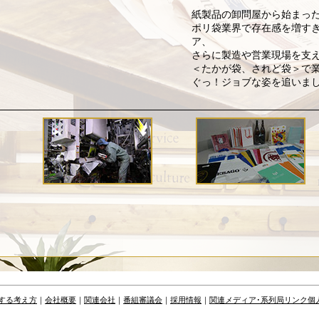
紙製品の卸問屋から始まっ
ポリ袋業界で存在感を増す
ア、
さらに製造や営業現場を支
＜たかが袋、されど袋＞で
ぐっ！ジョブな姿を追いま
する考え方
｜
会社概要
｜
関連会社
｜
番組審議会
｜
採用情報
｜
関連メディア･系列局リンク
個