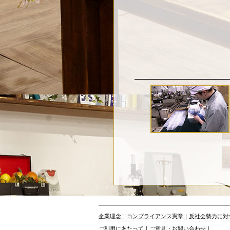
企業理念
｜
コンプライアンス憲章
｜
反社会勢力に対
ご利用にあたって
｜
ご意見・お問い合わせ
｜