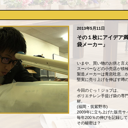
2013年5月11日
その１枚にアイデア
袋メーカー」
いまや、買い物のお供と言
スーパーなどの小売店が積
製造メーカーは青息吐息…
堅実に売り上げを伸ばす噂
今回のぐっ！ジョブは、
ポリエチレン手提げ袋の専
材。
(福岡・筑紫野市)
2009年に立ち上げた販売
毎年200％の伸びを記録し
その秘密は？