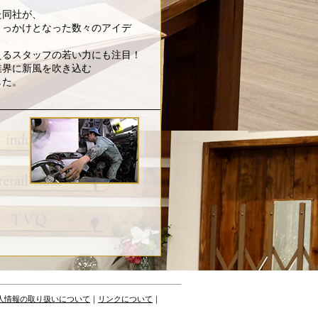
た同社が、
きっかけとなった数々のアイデ
えるスタッフの若い力にも注目！
業界に新風を吹き込む
した。
人情報の取り扱いについて
｜
リンクについて
｜