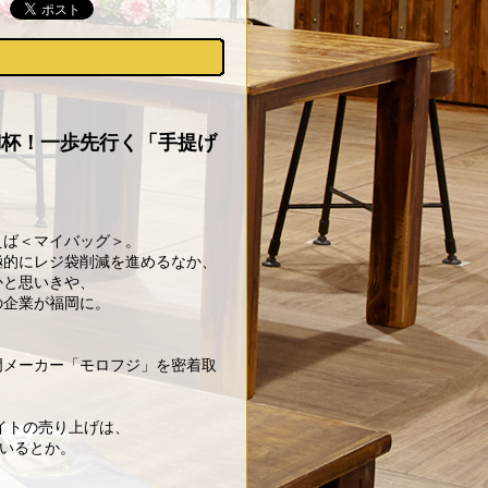
満杯！一歩先行く「手提げ
えば＜マイバッグ＞。
極的にレジ袋削減を進めるなか、
かと思いきや、
の企業が福岡に。
門メーカー「モロフジ」を密着取
サイトの売り上げは、
ているとか。