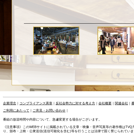
企業理念
｜
コンプライアンス憲章
｜
反社会勢力に対する考え方
｜
会社概要
｜
関連会社
｜
ご利用にあたって
｜
ご意見・お問い合わせ
｜
番組の放送時間や内容について、急遽変更する場合がございます。
《注意事項》このWEBサイトに掲載されている文章・映像・音声写真等の著作権はTV
り、頒布・上映・公衆送信(送信可能化を含む)等を行うことは法律で固く禁じられていま