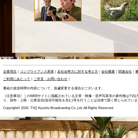
企業理念
｜
コンプライアンス憲章
｜
反社会勢力に対する考え方
｜
会社概要
｜
関連会社
｜
ご利用にあたって
｜
ご意見・お問い合わせ
｜
番組の放送時間や内容について、急遽変更する場合がございます。
《注意事項》このWEBサイトに掲載されている文章・映像・音声写真等の著作権はTV
り、頒布・上映・公衆送信(送信可能化を含む)等を行うことは法律で固く禁じられていま
Copyright© 2026. TVQ Kyushu Broadcasting Co.,Ltd. All Rights Reserved.