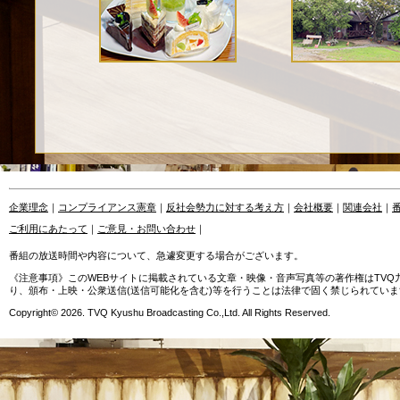
企業理念
｜
コンプライアンス憲章
｜
反社会勢力に対する考え方
｜
会社概要
｜
関連会社
｜
ご利用にあたって
｜
ご意見・お問い合わせ
｜
番組の放送時間や内容について、急遽変更する場合がございます。
《注意事項》このWEBサイトに掲載されている文章・映像・音声写真等の著作権はTV
り、頒布・上映・公衆送信(送信可能化を含む)等を行うことは法律で固く禁じられていま
Copyright© 2026. TVQ Kyushu Broadcasting Co.,Ltd. All Rights Reserved.