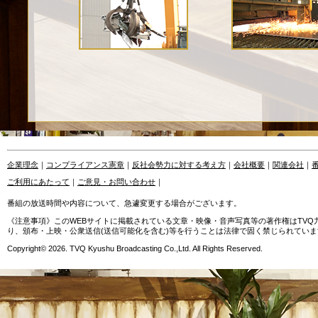
企業理念
｜
コンプライアンス憲章
｜
反社会勢力に対する考え方
｜
会社概要
｜
関連会社
｜
ご利用にあたって
｜
ご意見・お問い合わせ
｜
番組の放送時間や内容について、急遽変更する場合がございます。
《注意事項》このWEBサイトに掲載されている文章・映像・音声写真等の著作権はTV
り、頒布・上映・公衆送信(送信可能化を含む)等を行うことは法律で固く禁じられていま
Copyright© 2026. TVQ Kyushu Broadcasting Co.,Ltd. All Rights Reserved.