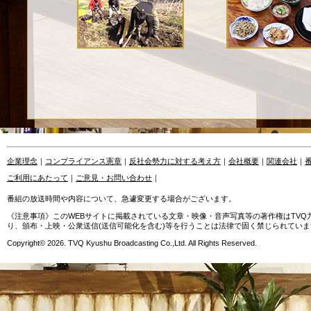
企業理念
｜
コンプライアンス憲章
｜
反社会勢力に対する考え方
｜
会社概要
｜
関連会社
｜
ご利用にあたって
｜
ご意見・お問い合わせ
｜
番組の放送時間や内容について、急遽変更する場合がございます。
《注意事項》このWEBサイトに掲載されている文章・映像・音声写真等の著作権はTV
り、頒布・上映・公衆送信(送信可能化を含む)等を行うことは法律で固く禁じられていま
Copyright© 2026. TVQ Kyushu Broadcasting Co.,Ltd. All Rights Reserved.