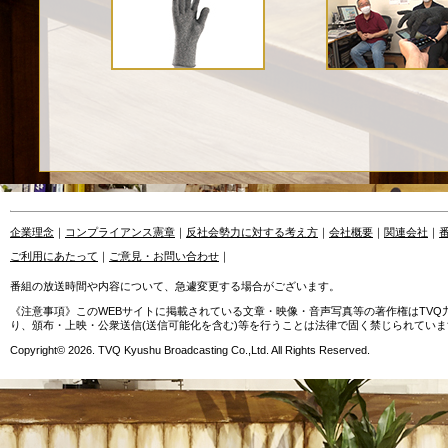
企業理念
｜
コンプライアンス憲章
｜
反社会勢力に対する考え方
｜
会社概要
｜
関連会社
｜
ご利用にあたって
｜
ご意見・お問い合わせ
｜
番組の放送時間や内容について、急遽変更する場合がございます。
《注意事項》このWEBサイトに掲載されている文章・映像・音声写真等の著作権はTV
り、頒布・上映・公衆送信(送信可能化を含む)等を行うことは法律で固く禁じられていま
Copyright© 2026. TVQ Kyushu Broadcasting Co.,Ltd. All Rights Reserved.