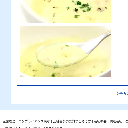
女子力
企業理念
｜
コンプライアンス憲章
｜
反社会勢力に対する考え方
｜
会社概要
｜
関連会社
｜