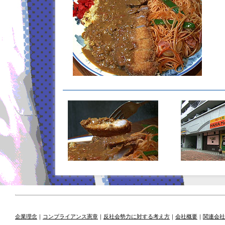
企業理念
｜
コンプライアンス憲章
｜
反社会勢力に対する考え方
｜
会社概要
｜
関連会社