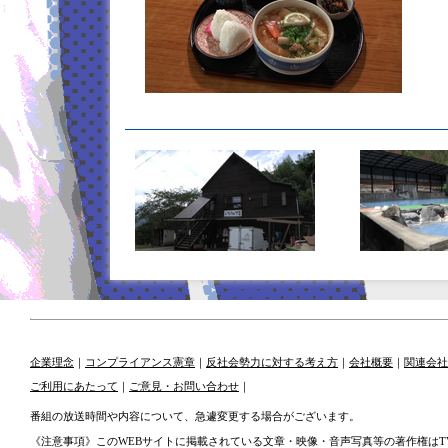
企業理念
｜
コンプライアンス憲章
｜
反社会勢力に対する考え方
｜
会社概要
｜
関連会社
ご利用にあたって
｜
ご意見・お問い合わせ
｜
番組の放送時間や内容について、急遽変更する場合がございます。
《注意事項》このWEBサイトに掲載されている文章・映像・音声写真等の著作権はT