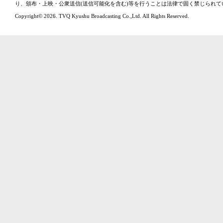
り、頒布・上映・公衆送信(送信可能化を含む)等を行うことは法律で固く禁じられて
Copyright© 2026. TVQ Kyushu Broadcasting Co.,Ltd. All Rights Reserved.