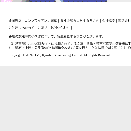
企業理念
｜
コンプライアンス憲章
｜
反社会勢力に対する考え方
｜
会社概要
｜
関連会社
ご利用にあたって
｜
ご意見・お問い合わせ
｜
番組の放送時間や内容について、急遽変更する場合がございます。
《注意事項》このWEBサイトに掲載されている文章・映像・音声写真等の著作権はT
り、頒布・上映・公衆送信(送信可能化を含む)等を行うことは法律で固く禁じられて
Copyright© 2026. TVQ Kyushu Broadcasting Co.,Ltd. All Rights Reserved.