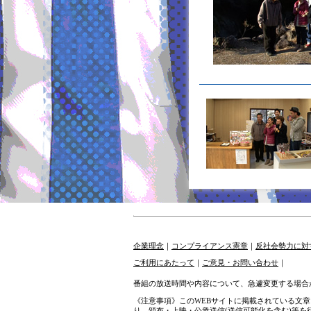
企業理念
｜
コンプライアンス憲章
｜
反社会勢力に対
ご利用にあたって
｜
ご意見・お問い合わせ
｜
番組の放送時間や内容について、急遽変更する場合
《注意事項》このWEBサイトに掲載されている文
り、頒布・上映・公衆送信(送信可能化を含む)等