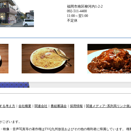
福岡市南区柳河内1-2-2
092-511-4400
11:00～翌1:00
不定休
する考え方
｜
会社概要
｜
関連会社
｜
番組審議会
｜
採用情報
｜
関連メディア･系列局リンク
個
がございます。
章・映像・音声写真等の著作権はTVQ九州放送およびその他の権利者に帰属しています。 