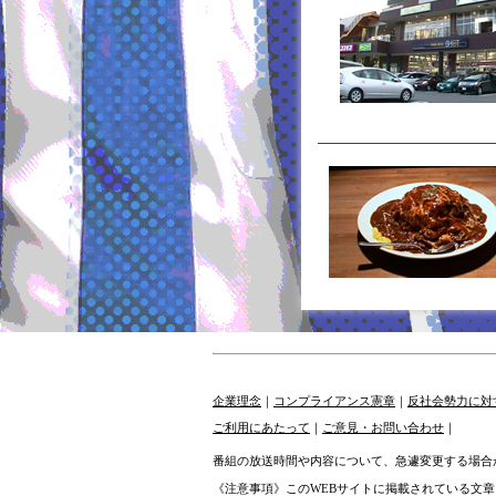
企業理念
｜
コンプライアンス憲章
｜
反社会勢力に対
ご利用にあたって
｜
ご意見・お問い合わせ
｜
番組の放送時間や内容について、急遽変更する場合
《注意事項》このWEBサイトに掲載されている文