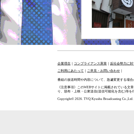
企業理念
｜
コンプライアンス憲章
｜
反社会勢力に対
ご利用にあたって
｜
ご意見・お問い合わせ
｜
番組の放送時間や内容について、急遽変更する場合
《注意事項》このWEBサイトに掲載されている文
り、頒布・上映・公衆送信(送信可能化を含む)等
Copyright© 2026. TVQ Kyushu Broadcasting Co.,Ltd. A