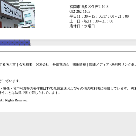
福岡市博多区住吉2-16-8
092-262-1165
平日11：30～15：00/17：00～21：00
土・日・祝11：30～21：00
店休日：水曜日
する考え方
｜
会社概要
｜
関連会社
｜
番組審議会
｜
採用情報
｜
関連メディア･系列局リンク
個
がございます。
章・映像・音声写真等の著作権はTVQ九州放送およびその他の権利者に帰属しています。 
を行うことは法律で固く禁じられています。
ll Rights Reserved.