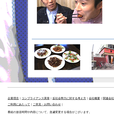
企業理念
｜
コンプライアンス憲章
｜
反社会勢力に対する考え方
｜
会社概要
｜
関連会社
ご利用にあたって
｜
ご意見・お問い合わせ
｜
番組の放送時間や内容について、急遽変更する場合がございます。