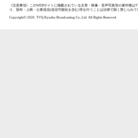
《注意事項》このWEBサイトに掲載されている文章・映像・音声写真等の著作権はT
り、頒布・上映・公衆送信(送信可能化を含む)等を行うことは法律で固く禁じられて
Copyright© 2026. TVQ Kyushu Broadcasting Co.,Ltd. All Rights Reserved.