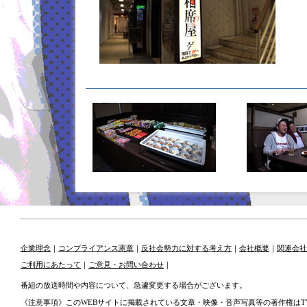
企業理念
｜
コンプライアンス憲章
｜
反社会勢力に対する考え方
｜
会社概要
｜
関連会社
ご利用にあたって
｜
ご意見・お問い合わせ
｜
番組の放送時間や内容について、急遽変更する場合がございます。
《注意事項》このWEBサイトに掲載されている文章・映像・音声写真等の著作権はT