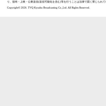
り、頒布・上映・公衆送信(送信可能化を含む)等を行うことは法律で固く禁じられて
Copyright© 2026. TVQ Kyushu Broadcasting Co.,Ltd. All Rights Reserved.