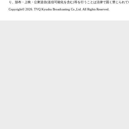
り、頒布・上映・公衆送信(送信可能化を含む)等を行うことは法律で固く禁じられて
Copyright© 2026. TVQ Kyushu Broadcasting Co.,Ltd. All Rights Reserved.