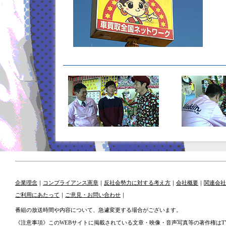
企業理念
｜
コンプライアンス憲章
｜
反社会勢力に対する考え方
｜
会社概要
｜
関連会社
ご利用にあたって
｜
ご意見・お問い合わせ
｜
番組の放送時間や内容について、急遽変更する場合がございます。
《注意事項》このWEBサイトに掲載されている文章・映像・音声写真等の著作権はT