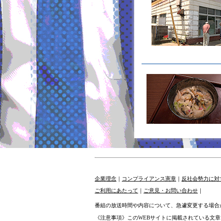
企業理念
｜
コンプライアンス憲章
｜
反社会勢力に対
ご利用にあたって
｜
ご意見・お問い合わせ
｜
番組の放送時間や内容について、急遽変更する場合
《注意事項》このWEBサイトに掲載されている文