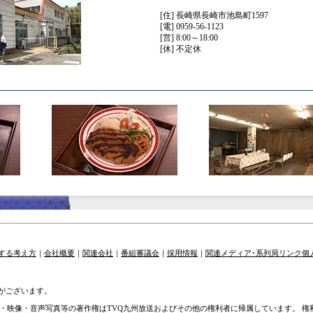
[住] 長崎県長崎市池島町1597
[電] 0959-56-1123
[営] 8:00～18:00
[休] 不定休
する考え方
｜
会社概要
｜
関連会社
｜
番組審議会
｜
採用情報
｜
関連メディア･系列局リンク
個
がございます。
章・映像・音声写真等の著作権はTVQ九州放送およびその他の権利者に帰属しています。 