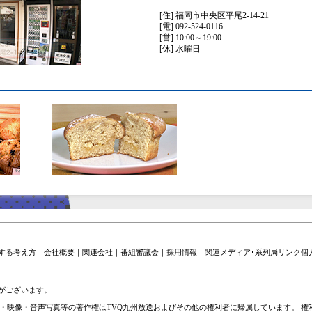
[住] 福岡市中央区平尾2-14-21
[電] 092-524-0116
[営] 10:00～19:00
[休] 水曜日
する考え方
｜
会社概要
｜
関連会社
｜
番組審議会
｜
採用情報
｜
関連メディア･系列局リンク
個
がございます。
章・映像・音声写真等の著作権はTVQ九州放送およびその他の権利者に帰属しています。 