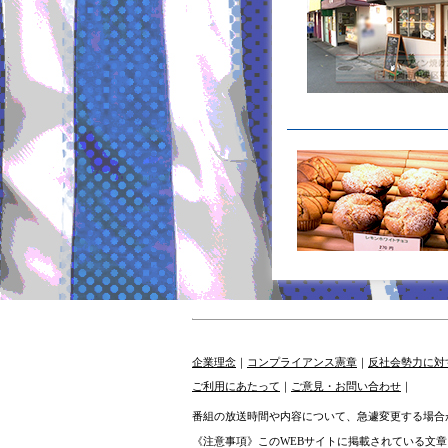
企業理念
｜
コンプライアンス憲章
｜
反社会勢力に対
ご利用にあたって
｜
ご意見・お問い合わせ
｜
番組の放送時間や内容について、急遽変更する場合
《注意事項》このWEBサイトに掲載されている文