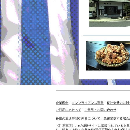
企業理念
｜
コンプライアンス憲章
｜
反社会勢力に対
ご利用にあたって
｜
ご意見・お問い合わせ
｜
番組の放送時間や内容について、急遽変更する場合
《注意事項》このWEBサイトに掲載されている文
り、頒布・上映・公衆送信(送信可能化を含む)等