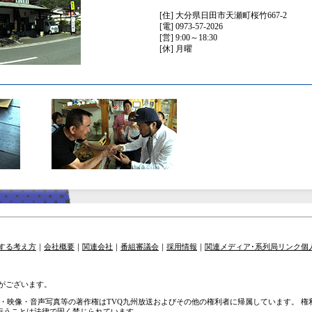
[住] 大分県日田市天瀬町桜竹667-2
[電] 0973-57-2026
[営] 9:00～18:30
[休] 月曜
する考え方
｜
会社概要
｜
関連会社
｜
番組審議会
｜
採用情報
｜
関連メディア･系列局リンク
個
がございます。
章・映像・音声写真等の著作権はTVQ九州放送およびその他の権利者に帰属しています。 
を行うことは法律で固く禁じられています。