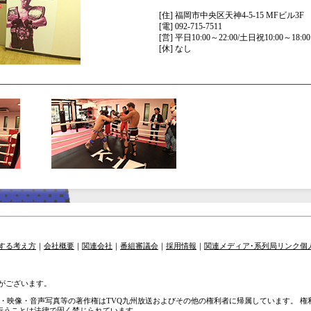
[住] 福岡市中央区天神4-5-15 MFビル3F
[電] 092-715-7511
[営] 平日10:00～22:00/土日祝10:00～18:00
[休] なし
する考え方
｜
会社概要
｜
関連会社
｜
番組審議会
｜
採用情報
｜
関連メディア･系列局リンク
個
がございます。
章・映像・音声写真等の著作権はTVQ九州放送およびその他の権利者に帰属しています。 
を行うことは法律で固く禁じられています。