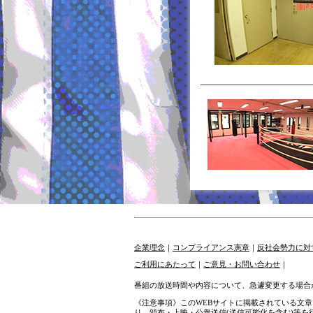
企業理念
｜
コンプライアンス憲章
｜
反社会勢力に対
ご利用にあたって
｜
ご意見・お問い合わせ
｜
番組の放送時間や内容について、急遽変更する場合
《注意事項》このWEBサイトに掲載されている文
り、頒布・上映・公衆送信(送信可能化を含む)等