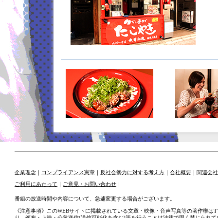
企業理念
｜
コンプライアンス憲章
｜
反社会勢力に対する考え方
｜
会社概要
｜
関連会社
ご利用にあたって
｜
ご意見・お問い合わせ
｜
番組の放送時間や内容について、急遽変更する場合がございます。
《注意事項》このWEBサイトに掲載されている文章・映像・音声写真等の著作権はT
り、頒布・上映・公衆送信(送信可能化を含む)等を行うことは法律で固く禁じられて