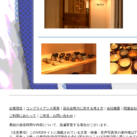
企業理念
｜
コンプライアンス憲章
｜
反社会勢力に対する考え方
｜
会社概要
｜
関連会社
ご利用にあたって
｜
ご意見・お問い合わせ
｜
番組の放送時間や内容について、急遽変更する場合がございます。
《注意事項》このWEBサイトに掲載されている文章・映像・音声写真等の著作権はT
り、頒布・上映・公衆送信(送信可能化を含む)等を行うことは法律で固く禁じられて