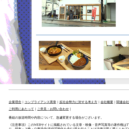
企業理念
｜
コンプライアンス憲章
｜
反社会勢力に対する考え方
｜
会社概要
｜
関連会社
ご利用にあたって
｜
ご意見・お問い合わせ
｜
番組の放送時間や内容について、急遽変更する場合がございます。
《注意事項》このWEBサイトに掲載されている文章・映像・音声写真等の著作権はT
り、頒布・上映・公衆送信(送信可能化を含む)等を行うことは法律で固く禁じられて