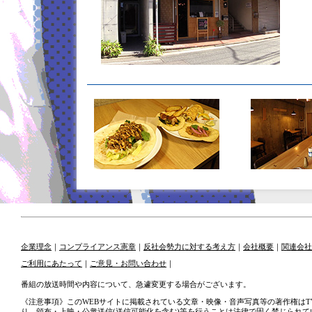
企業理念
｜
コンプライアンス憲章
｜
反社会勢力に対する考え方
｜
会社概要
｜
関連会社
ご利用にあたって
｜
ご意見・お問い合わせ
｜
番組の放送時間や内容について、急遽変更する場合がございます。
《注意事項》このWEBサイトに掲載されている文章・映像・音声写真等の著作権はT
り、頒布・上映・公衆送信(送信可能化を含む)等を行うことは法律で固く禁じられて