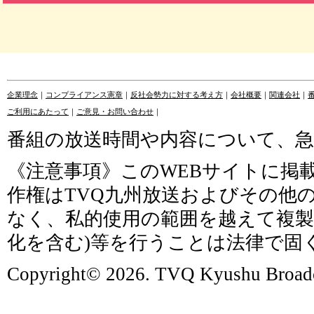
企業理念
｜
コンプライアンス憲章
｜
反社会勢力に対する考え方
｜
会社概要
｜
関連会社
｜
ご利用にあたって
｜
ご意見・お問い合わせ
｜
番組の放送時間や内容について、
《注意事項》このWEBサイトに掲
作権はTVQ九州放送およびその他
なく、私的使用の範囲を越えて複製
化を含む)等を行うことは法律で固
Copyright© 2026. TVQ Kyushu Broadca