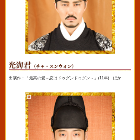
出演作：「最高の愛～恋はドゥグンドゥグン～」(11年) ほか