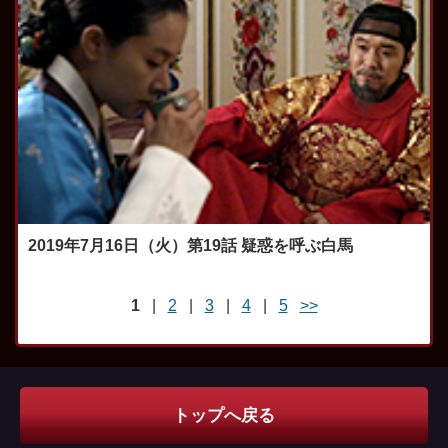
2019年7月16日（火）第19話 疑惑を呼ぶ白馬
1
|
2
|
3
|
4
|
5
>>
トップへ戻る