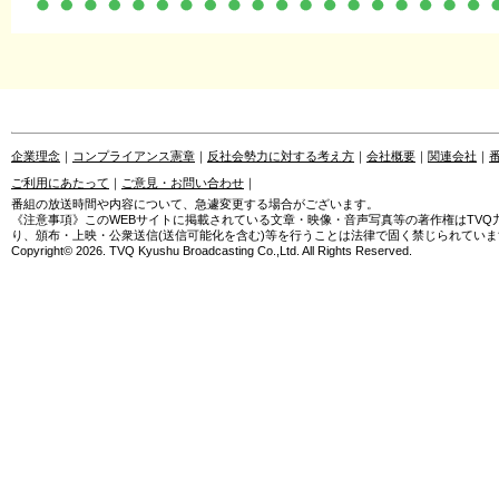
企業理念
｜
コンプライアンス憲章
｜
反社会勢力に対する考え方
｜
会社概要
｜
関連会社
｜
ご利用にあたって
｜
ご意見・お問い合わせ
｜
番組の放送時間や内容について、急遽変更する場合がございます。
《注意事項》このWEBサイトに掲載されている文章・映像・音声写真等の著作権はTV
り、頒布・上映・公衆送信(送信可能化を含む)等を行うことは法律で固く禁じられていま
Copyright© 2026. TVQ Kyushu Broadcasting Co.,Ltd. All Rights Reserved.