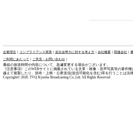
企業理念
｜
コンプライアンス憲章
｜
反社会勢力に対する考え方
｜
会社概要
｜
関連会社
｜
ご利用にあたって
｜
ご意見・お問い合わせ
｜
番組の放送時間や内容について、急遽変更する場合がございます。
《注意事項》このWEBサイトに掲載されている文章・映像・音声写真等の著作権
越えて複製したり、頒布・上映・公衆送信(送信可能化を含む)等を行うことは法
Copyright© 2026. TVQ Kyushu Broadcasting Co.,Ltd. All Rights Reserved.