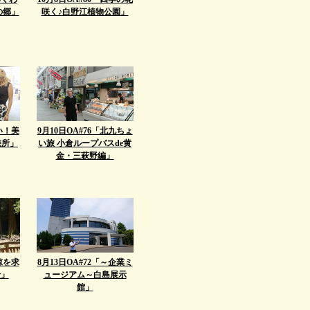
の郷」
咲く♪白野江植物公園」
い！美
9月10日OA#76「北九ちょ
売所」
い旅 小倉ループバスde黄
金・三萩野編」
涼を求
8月13日OA#72「～企業ミ
景」
ュージアム～白島展示
館」