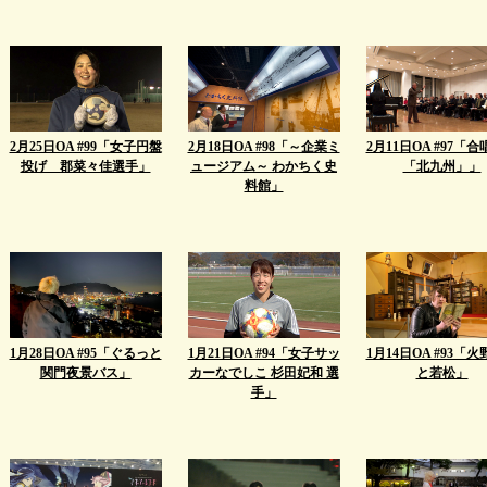
2月25日OA #99「女子円盤
2月18日OA #98「～企業ミ
2月11日OA #97「
投げ 郡菜々佳選手」
ュージアム～ わかちく史
「北九州」」
料館」
1月28日OA #95「ぐるっと
1月21日OA #94「女子サッ
1月14日OA #93「
関門夜景バス」
カーなでしこ 杉田妃和 選
と若松」
手」