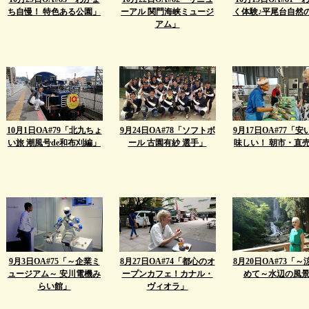
ち自慢！ 特色ある公園」
ーアル 関門海峡ミュージ
く体験♪平尾台自然
アム」
10月1日OA#79「北九ちょ
9月24日OA#78「ソフトボ
9月17日OA#77「安
い旅 潮風号de和布刈編」
ール 古園有紗 選手」
味しい！ 朝市・直
9月3日OA#75「～企業ミ
8月27日OA#74「都心のオ
8月20日OA#73「～
ュージアム～ 安川電機み
ープンカフェ！カナル・
めて～水辺の風
らい館」
ヴィオラ」