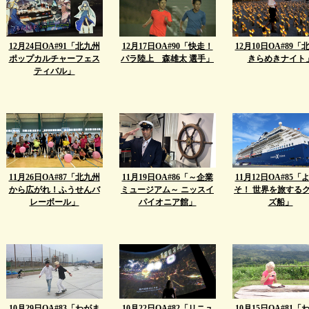
12月24日OA#91「北九州
12月17日OA#90「快走！
12月10日OA#89「
ポップカルチャーフェス
パラ陸上 森雄太 選手」
きらめきナイト
ティバル」
11月26日OA#87「北九州
11月19日OA#86「～企業
11月12日OA#85「
から広がれ！ふうせんバ
ミュージアム～ ニッスイ
そ！ 世界を旅する
レーボール」
パイオニア館」
ズ船」
10月29日OA#83「わがま
10月22日OA#82「リニュ
10月15日OA#81「