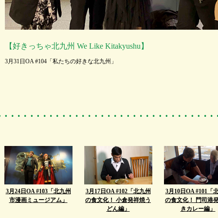
【好きっちゃ北九州 We Like Kitakyushu】
3月31日OA #104「私たちの好きな北九州」
3月24日OA #103「北九州
3月17日OA #102「北九州
3月10日OA #101
市漫画ミュージアム」
の食文化！ 小倉発祥焼う
の食文化！ 門司港
どん編」
きカレー編」