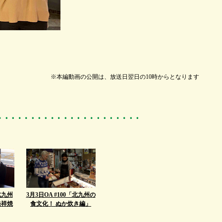
※本編動画の公開は、放送日翌日の10時からとなります
「北九州
3月3日OA #100「北九州の
発祥焼
食文化！ ぬか炊き編」