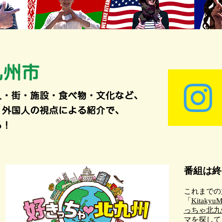
番組は終
これまでの
「
KitakyuM
っちゃ北九
マを探して