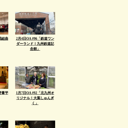
合唱組曲
2月4日OA #96「鉄道ワン
ダーランド！九州鉄道記
念館」
火野葦平
1月7日OA #92「北九州オ
リジナル！大葉しゅんぎ
く」