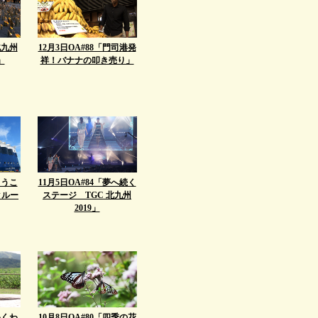
北九州
12月3日OA#88「門司港発
」
祥！バナナの叩き売り」
ようこ
11月5日OA#84「夢へ続く
クルー
ステージ TGC 北九州
2019」
わくわ
10月8日OA#80「四季の花