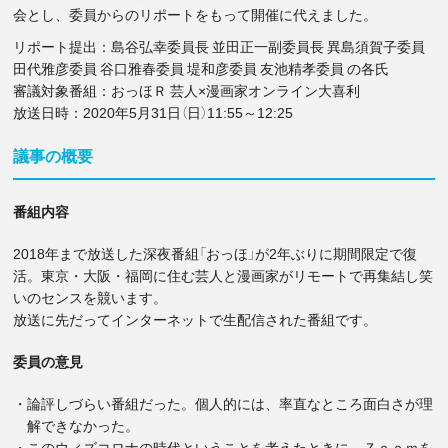
会とし、委員からのリポートをもって開催に代えました。
リポート提出：島谷弘幸委員長 並田正一副委員長 異島須賀子委員
田代雅彦委員 谷口雅春委員 堤和彦委員 友池精孝委員 の各氏
審議対象番組：おっほＲ 芸人×漫画家オンライン大喜利
放送日時：2020年5月31日（日）11:55～12:25
議事の概要
番組内容
2018年まで放送した深夜番組「おっほ」が2年ぶりに期間限定で復
活。東京・大阪・福岡に住む芸人と漫画家がリモートで再集結し笑
いのセンスを競います。
放送に先だってインターネットで生配信された番組です。
委員の意見
・論評しづらい番組だった。個人的には、率直なところ面白さが理
解できなかった。
・このウィズコロナの時代ということを考えたときに、Ｚｏｏｍを