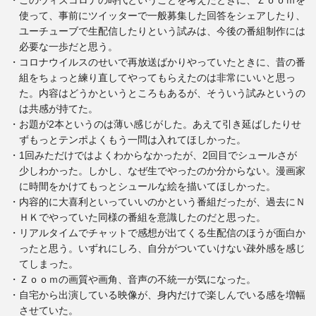
使って、事前にツイッターで一般募集した回答をシェアしたり、
ユーチューブで生配信したりという試みは、今後の番組制作には
必要な一歩だと思う。
・コロナウイルスのせいで再放送ばかりやっていたときに、昔の番
組をちょっと練り直してやってもらえたのは非常にいいと思っ
た。内容はどうかというところもあるが、そういう試みというの
は共感が持てた。
・お題が2本というのは薄い感じがした。あえて引き延ばしたりせ
ずもっとテンポよくもう一問は入れてほしかった。
・1回みただけではよくわからなかったが、2回目でシュールさが
少しわかった。しかし、なぜ生でやったのか分からない。漫画家
に時間をかけてもっとシュールな絵を描いてほしかった。
・内容的に大喜利といっていいのかという番組だったが、過去にＮ
ＨＫでやっていた同様の番組を意識したのだと思った。
・リアルタイムでチャットで感想が出てくる生配信のほうが面白か
ったと思う。いずれにしろ、自分がついていけない疎外感を感じ
てしまった。
・Ｚｏｏｍの画質や画角、音声の不統一が気になった。
・自宅から出演している映像が、身内だけで楽しんでいる感を増幅
させていた。