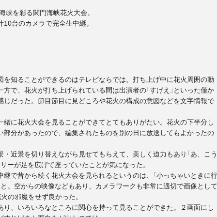
が海峡を彩る関門海峡花火大会。
計10台のカメラで完全生中継。
図を知ることができるのはテレビならでは。打ち上げ中に花火周囲の動
一方で、花火が打ち上げられている間は出演者の「すげえ」といった僅か
感じだった。節目節目に見どころや花火の構成の意図などを文字情報で
一緒に花火大会を見ることができてとてもありがたい。花火の下半分し
い部分があったので、編集されたものを別の日に放送してもよかったの
景・近景を切り替えながら見せてもらえて、美しく迫力もあり「あ、こ
ンサーが足を広げて座っていたことが気になった。
中継で昔から続く花火大会を見られるというのは、「小っちゃいときに
こと。空からの映像などもあり、カメラワークも非常に適切で画像とし
花火の邪魔をせず良かった。
あり、いろいろなところに関心を持って見ることができた。２画面にし