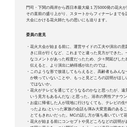
門司・下関の両岸から西日本最大級１万5000発の花火
その直前の盛り上がり、スタートからフィナーレまでを
大会にかける花火師たちの思いにも迫ります。
委員の意見
・花火大会が始まる前に、運営サイドの工夫や演出の意
きに目が行くなど、これまでと違った見方ができた。
なコメントがあった程度だったため、少々間延びした
伝えると、より演出に納得感が出たのでは。
・このような形で放送してもらえると、高齢者もみんな
か映っていないことや、もっと見どころの説明がほし
ではないか。
・花火がテレビを通じてどうなるのかなと思ったが、遠
いう見方もあるんだな」と思った。浴衣の男性アナウ
・お盆に帰省した人が現地に行けなくても、テレビの生
ったよね」といった家族の会話も弾み大変意義のある
とてもきれいだった。MCの話し方が落ち着いていて
・花火が始まる前にコンセプトや見どころなどの説明が