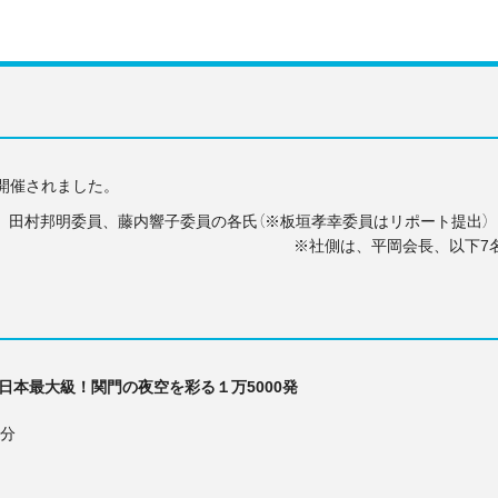
で開催されました。
、田村邦明委員、藤内響子委員の各氏（※板垣孝幸委員はリポート提出）
※社側は、平岡会長、以下7
日本最大級！関門の夜空を彩る１万5000発
送分