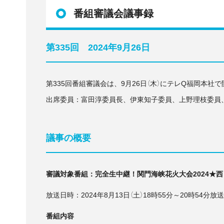
番組審議会議事録
第335回 2024年9月26日
第335回番組審議会は、9月26日（木）にテレQ福岡本社
出席委員：富田淳委員長、伊東知子委員、上野理枝委員
議事の概要
審議対象番組：完全生中継！関門海峡花火大会2024★西
放送日時：2024年8月13日（土）18時55分～20時54分放
番組内容