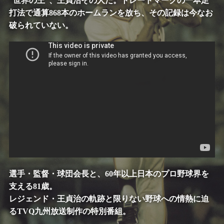
“世界の王”、王貞治その人だ。トレードマークの一本足
打法で
通算868本のホームランを放ち、その記録は今なお
破られていない。
選手・監督・球団会長と、60年以上日本のプロ野球界を
支える81歳。
レジェンド・王貞治の軌跡と限りない野球への情熱に迫
る
TVQ九州放送制作の特別番組。