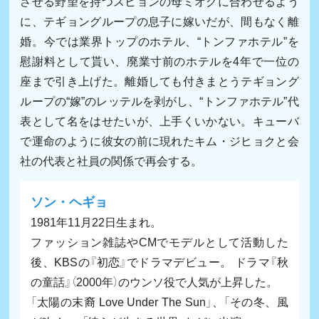
させる野望を持つスヒョンの母ミオクに合わせるよう
に、テギョングループの息子に嫁いだが、間もなく離
婚。今では業界トップのホテル、“トンファホテル”を
慰謝料として貰い、廃業寸前のホテルを4年で一位の
座まで引き上げた。離婚しても付きまとうテギョング
ループの“嫁”のレッテルを剥がし、“トンファホテル”代
表として名をはせたいが、上手くいかない。キューバ
で運命のように彼女の前に現れたキム・ジヒョクと会
社の代表と社員の関係で再会する。
ソン・ヘギョ
1981年11月22日生まれ。
ファッション雑誌やCMでモデルとして活動した
後、KBSの『初恋』でドラマデビュー。 ドラマ『秋
の童話』（2000年）のウンソ役で人気が上昇した。
「太陽の末裔 Love Under The Sun」、「その冬、風