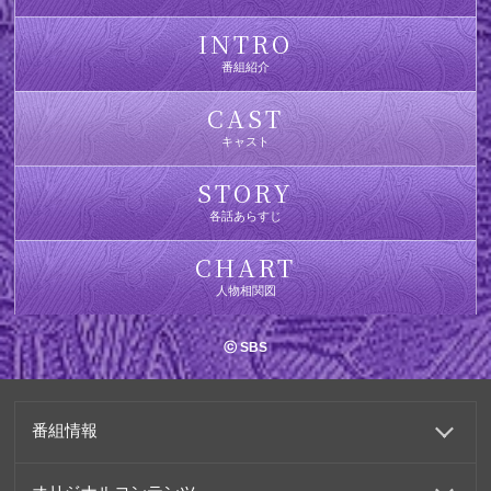
INTRO
番組紹介
CAST
キャスト
STORY
各話あらすじ
CHART
人物相関図
ⓒ SBS
番組情報