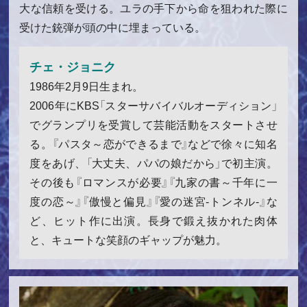
大な信頼を受ける。ユラの手下から命を狙われた際に
受けた銃弾が頭の中に埋まっている。
チェ・ジョニク
1986年2月9日生まれ。
2006年にKBS「スターサバイバルオーディション」
でグランプリを受賞して芸能活動をスタートさせ
る。『パスタ～恋ができるまで』などで徐々に知名
度をあげ、「大丈夫、パパの娘だから」で初主演。
その後も『ロマンスが必要』『九家の書～千年に一
度の恋～』『傲慢と偏見』『愛の迷宮-トンネル-』な
ど、ヒット作に出演。長身で鍛え抜かれた肉体
と、キュートな笑顔のギャップが魅力。