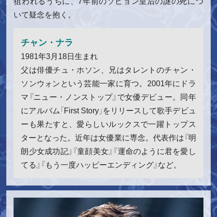
狙われるうちに、7年前のソヒョン皇后の謎の死につ
いて疑念を抱く。
チャン・ナラ
1981年3月18日生まれ
父は俳優チュ・ホソン、兄はタレントのチャン・
ソンウォンという芸能一家に育つ。2001年にドラ
マ『ニュー・ノンストップ』で女優デビュー。同年
にアルバム「First Story」をリリースして歌手デビュ
ーも果たすと、愛らしいルックスで一躍トップス
ターとなった。近年は女優業に専念。代表作は『明
朗少女成功記』『童顔美女』『運命のように君を愛し
てる』『もう一度ハッピーエンディング』など。