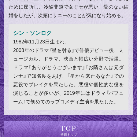
ために屈折し、冷酷非道で女ぐせが悪い。愛のない結
婚をしたが、次第にサニーのことが気になり始める。
シン・ソンロク
1982年11月23日生まれ。
2003年のドラマ『星を射る』で俳優デビュー後、ミ
ュージカル、ドラマ、映画と幅広い分野で活躍。
ドラマ『ありがとうございます』『お隣さんは元ダ
ンナ』で知名度をあげ、『
星から来たあなた
』での
悪役でブレイクを果たした。悪役や個性的な役を
演じることが多いが、2019年にはドラマ『パフュ
ーム』で初めてのラブコメディ主演を果たした。
TOP
番組トップ