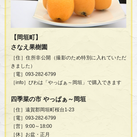
【岡垣町】
さなえ果樹園
［住］住所非公開（撮影のため特別に入れていただ
きました）
［電］093-282-6799
［info］びわは「やっぱぁ～岡垣」で購入できます
四季菜の市 やっぱぁ～岡垣
［住］遠賀郡岡垣町桜台1-23
［電］093-282-6799
［営］9:00～18:00
［休］お盆・正月