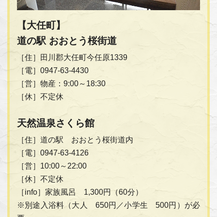
【大任町】
道の駅 おおとう桜街道
［住］田川郡大任町今任原1339
［電］0947-63-4430
［営］物産：9:00～18:30
［休］不定休
天然温泉さくら館
［住］道の駅 おおとう桜街道内
［電］0947-63-4126
［営］10:00～22:00
［休］不定休
［info］家族風呂 1,300円（60分）
※別途入浴料（大人 650円／小学生 500円）が必