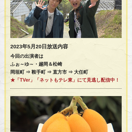
2023年5月20日放送内容
今回の出演者は
ふぉ～ゆ～・越岡＆松崎
岡垣町 ⇒ 鞍手町 ⇒ 直方市 ⇒ 大任町
★「TVer」「ネットもテレ東」にて見逃し配信中！