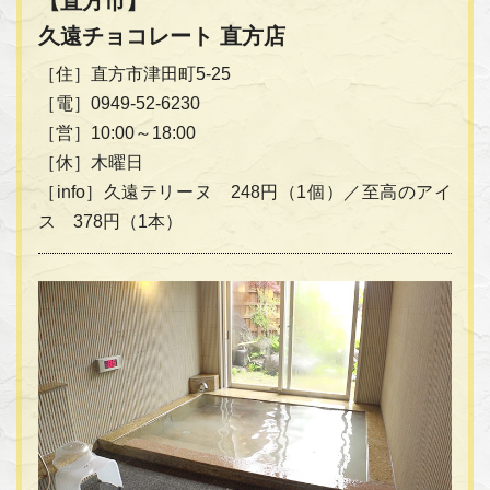
【直方市】
久遠チョコレート 直方店
［住］直方市津田町5-25
［電］0949-52-6230
［営］10:00～18:00
［休］木曜日
［info］久遠テリーヌ 248円（1個）／至高のアイ
ス 378円（1本）