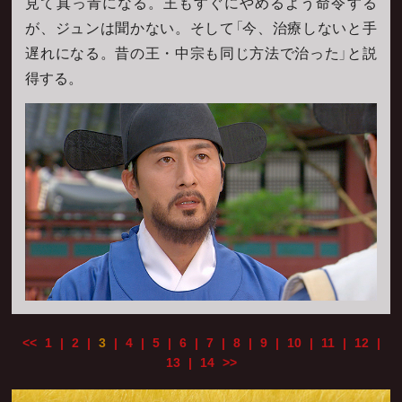
見て真っ青になる。王もすぐにやめるよう命令する
が、ジュンは聞かない。そして「今、治療しないと手
遅れになる。昔の王・中宗も同じ方法で治った」と説
得する。
<<
1
|
2
|
3
|
4
|
5
|
6
|
7
|
8
|
9
|
10
|
11
|
12
|
13
|
14
>>