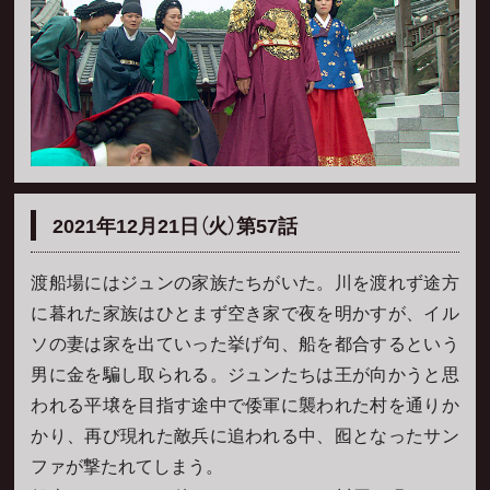
2021年12月21日（火）第57話
渡船場にはジュンの家族たちがいた。川を渡れず途方
に暮れた家族はひとまず空き家で夜を明かすが、イル
ソの妻は家を出ていった挙げ句、船を都合するという
男に金を騙し取られる。ジュンたちは王が向かうと思
われる平壌を目指す途中で倭軍に襲われた村を通りか
かり、再び現れた敵兵に追われる中、囮となったサン
ファが撃たれてしまう。