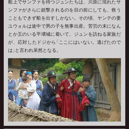
船上でサンファを待つジュンたちは、川原に現れたサ
ンファがさらに銃撃されるのを目の前にしても、救う
こともできず船を出すしかない。その頃、ヤンテの妻
ユウォルは途中で男の子を無事出産。苦労の末になん
とか王のいる平壌城に着いて、ジュンを訪ねる家族だ
が、応対したドジから「ここにはいない。逃げたので
は」と言われ呆然となる。