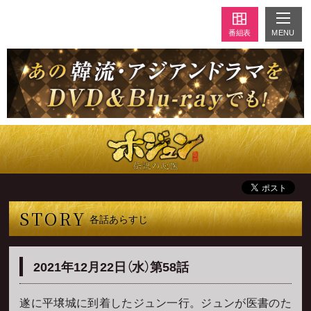
MENU
番組表
STORY
各話あらすじ
2021年12月22日（水）第58話
遂に平壌城に到着したジュン一行。ジュンが医書のた