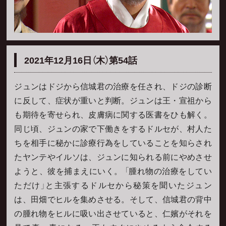
2021年12月16日（木）第54話
ジュンはドジから信城君の治療を任され、ドジの診断
に反して、症状が重いと判断。ジュンは王・宣祖から
も期待を寄せられ、皮膚病に関する医書をひも解く。
同じ頃、ジュンの家で下働きをするドルセが、村人た
ちを相手に秘かに診療行為をしていることを知らされ
たヤンテやイルソは、ジュンに知られる前にやめさせ
ようと、彼を捕まえにいく。 「腫れ物の治療をしてい
ただけ」と主張するドルセから秘策を聞いたジュン
は、田畑でヒルを集めさせる。そして、信城君の背中
の腫れ物をヒルに吸い出させていると、仁嬪がそれを