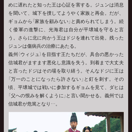
めに遅れたと知った王は心証を害する。ジュンは消息
を聞いて、城下を捜してようやく家族と再会。だが、
ギョムから「家族を顧みない」と責められてしまう。続
く倭軍の進撃に、光海君は自分が平壌城を守ると言
う。さらに北に向かう王はドジを連れて出発。残った
ジュンは傷病兵の治療にあたる。
義州（ウィジュ）を目指す王たちだが、具合の悪かった
信城君がますます悪化し意識を失う。到着まで大丈夫
と言ったドジはその場を取り繕う。そんなドジに王は
「万一のことになったら許さない」と釘を刺す。その
頃、平壌城では戦いに参加するギョムを見て、ダヒは
「父への恨みを解くように」と言い聞かせる。義州では
信城君が危篤となり…。