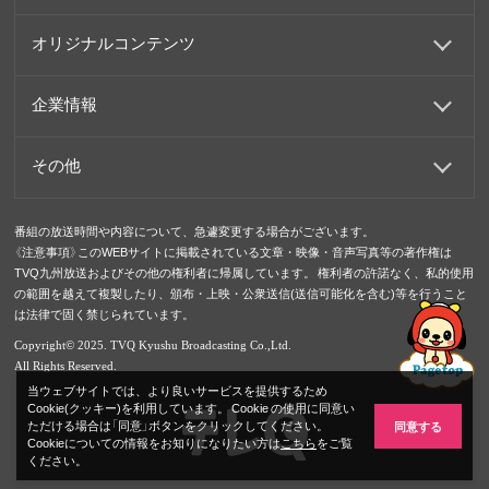
オリジナルコンテンツ
企業情報
その他
番組の放送時間や内容について、急遽変更する場合がございます。
《注意事項》このWEBサイトに掲載されている文章・映像・音声写真等の著作権は
TVQ九州放送およびその他の権利者に帰属しています。 権利者の許諾なく、私的使用
の範囲を越えて複製したり、頒布・上映・公衆送信(送信可能化を含む)等を行うこと
は法律で固く禁じられています。
Copyright© 2025. TVQ Kyushu Broadcasting Co.,Ltd.
All Rights Reserved.
当ウェブサイトでは、より良いサービスを提供するため
Cookie(クッキー)を利用しています。 Cookie の使用に同意い
ただける場合は「同意」ボタンをクリックしてください。
同意する
Cookieについての情報をお知りになりたい方は
こちら
をご覧
ください。