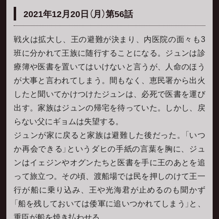
2021年12月20日（月）第56話
戦火は拡大し、王の避難が決まり、内医院の面々も3
班に分かれて王族に随行することになる。ジュンは診
療簿や医書を置いてはいけないと言うが、人命のほう
が大事と言われてしまう。間もなく、恵民署から出火
したと聞いてかけつけたジュンは、必死で医書を運び
出す。家族はジュンの帰宅を待っていた。しかし、戻
らない父にギョムは失望する。
ジュンが家に戻ると家族は避難した後だった。「いつ
か再会できる」というダヒの手紙の言葉を胸に、ジュ
ンはイェジンやオグンたちと医書を手に王のあとを追
って旅立つ。その頃、渡船場では民を押しのけて王一
行が船に乗り込み、王や光海君が止めるのも聞かず
「船を残しておいては倭軍に追いつかれてしまう」と、
重臣が船を焼き払わせる。