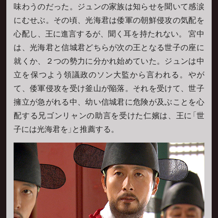
味わうのだった。ジュンの家族は知らせを聞いて感涙
にむせぶ。その頃、光海君は倭軍の朝鮮侵攻の気配を
心配し、王に進言するが、聞く耳を持たれない。 宮中
は、光海君と信城君どちらが次の王となる世子の座に
就くか、２つの勢力に分かれ始めていた。ジュンは中
立を保つよう領議政のソン大監から言われる。やが
て、倭軍侵攻を受け釜山が陥落。それを受けて、世子
擁立が急がれる中、幼い信城君に危険が及ぶことを心
配する兄ゴンリャンの助言を受けた仁嬪は、王に「世
子には光海君を」と推薦する。