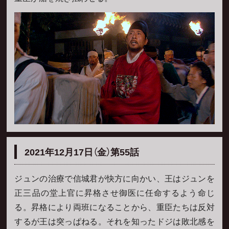
2021年12月17日（金）第55話
ジュンの治療で信城君が快方に向かい、王はジュンを
正三品の堂上官に昇格させ御医に任命するよう命じ
る。昇格により両班になることから、重臣たちは反対
するが王は突っぱねる。それを知ったドジは敗北感を