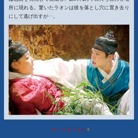
所に現れる。驚いたラオンは彼を落とし穴に置き去り
にして逃げ出すが…。
<<
1
|
2
|
3
|
4