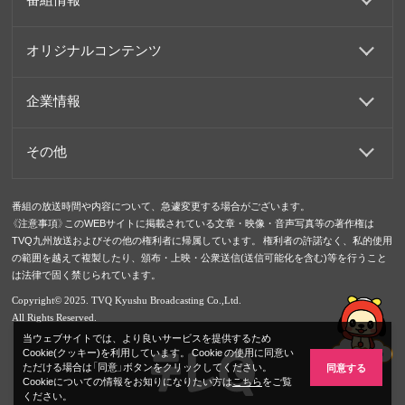
オリジナルコンテンツ
企業情報
その他
番組の放送時間や内容について、急遽変更する場合がございます。
《注意事項》このWEBサイトに掲載されている文章・映像・音声写真等の著作権は
TVQ九州放送およびその他の権利者に帰属しています。 権利者の許諾なく、私的使用
の範囲を越えて複製したり、頒布・上映・公衆送信(送信可能化を含む)等を行うこと
は法律で固く禁じられています。
Copyright© 2025. TVQ Kyushu Broadcasting Co.,Ltd.
All Rights Reserved.
当ウェブサイトでは、より良いサービスを提供するため
Cookie(クッキー)を利用しています。 Cookie の使用に同意い
ただける場合は「同意」ボタンをクリックしてください。
同意する
Cookieについての情報をお知りになりたい方は
こちら
をご覧
ください。