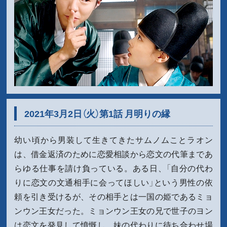
2021年3月2日（火）第1話 月明りの縁
幼い頃から男装して生きてきたサムノムことラオン
は、借金返済のために恋愛相談から恋文の代筆まであ
らゆる仕事を請け負っている。ある日、「自分の代わ
りに恋文の文通相手に会ってほしい」という男性の依
頼を引き受けるが、その相手とは一国の姫であるミョ
ンウン王女だった。ミョンウン王女の兄で世子のヨン
は恋文を発見して憤慨し、妹の代わりに待ち合わせ場