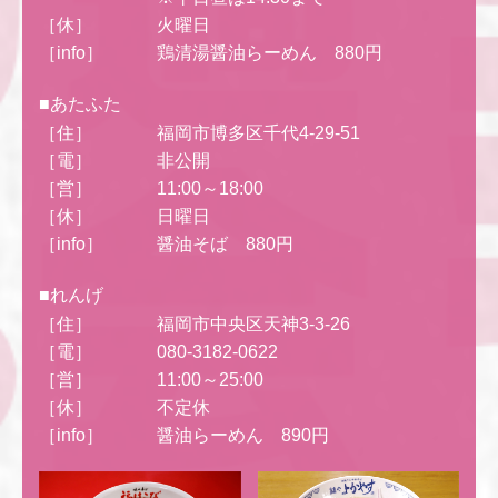
［休］
火曜日
［info］
鶏清湯醤油らーめん 880円
■あたふた
［住］
福岡市博多区千代4-29-51
［電］
非公開
［営］
11:00～18:00
［休］
日曜日
［info］
醤油そば 880円
■れんげ
［住］
福岡市中央区天神3-3-26
［電］
080-3182-0622
［営］
11:00～25:00
［休］
不定休
［info］
醤油らーめん 890円