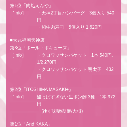
第1位「肉処えんや」
［info］
・天神2丁目ハンバーグ 3個入り 540
円
・和牛肉寿司 5個入り 1,620円
■大丸福岡天神店
第3位「ポール・ボキューズ」
［info］
・クロワッサンバケット 1本 540円、
1/2 270円
・クロワッサンバケット 明太子 432
円
第2位「ITOSHIMA MASAKI+」
［info］
酸っぱすぎない生ポン酢 3種 1本 972
円
(ゆず味噌/胡麻/大根)
第1位「And KAKA」