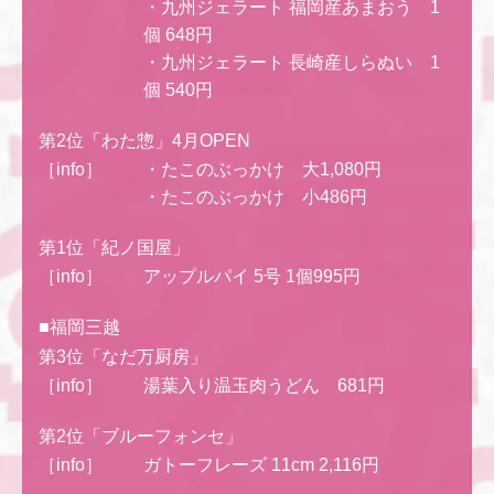
・九州ジェラート 福岡産あまおう 1
個 648円
・九州ジェラート 長崎産しらぬい 1
個 540円
第2位「わた惣」4月OPEN
［info］
・たこのぶっかけ 大1,080円
・たこのぶっかけ 小486円
第1位「紀ノ国屋」
［info］
アップルパイ 5号 1個995円
■福岡三越
第3位「なだ万厨房」
［info］
湯葉入り温玉肉うどん 681円
第2位「ブルーフォンセ」
［info］
ガトーフレーズ 11cm 2,116円