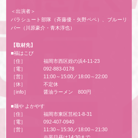
＜出演者＞
パラシュート部隊（斉藤優・矢野ペペ）、ブルーリ
バー（川原豪介・青木淳也）
【取材先】
■福はこび
［住］
福岡市西区姪の浜4-11-23
［電］
092-883-0178
［営］
11:00～15:00／18:00～22:00
［休］
不定休
［info］
醤油ラーメン 800円
■麺や よかやす
［住］
福岡市東区筥松1-8-31
［電］
092-407-0940
［営］
11:30～15:30／18:00～21:30
※平日昼は14:30まで