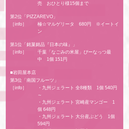
売 おひとり様15個まで
第2位「PIZZAREVO」
［info］
極☆マルゲリータ 680円 ※イートイ
ン
第1位「銘菓銘品『日本の味』」
［info］
千葉「なごみの米屋」ぴーなっつ最
中 1個 151円
■岩田屋本店
第3位「南国フルーツ」
［info］
・九州ジェラート 全8種類 1個 540円
～
・九州ジェラート 宮崎産マンゴー 1
個 648円
・九州ジェラート 大分産ぶどう 1個
594円