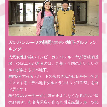
ガンバレルーヤの福岡4大デパ地下グルメラン
キング
人気女性お笑いコンビ・ガンバレルーヤが番組初登
場！今回二人が巡るのは、九州・全国のおいしいグ
ルメが集まるデパ地下。
福岡の4大有名デパートの広報さんが自信を持ってオ
ススメする「デパ地下グルメランキングTOP3」を食
べ尽くす！
老舗食品メーカーのお箸が止まらなくなる絶品ご飯
のお供や、有名青果店が作る九州産厳選フルーツの