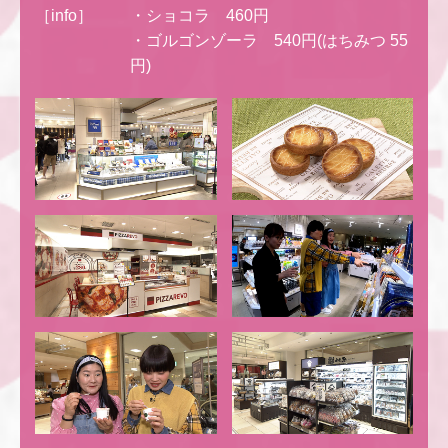
［info］
・ショコラ 460円
・ゴルゴンゾーラ 540円(はちみつ 55
円)