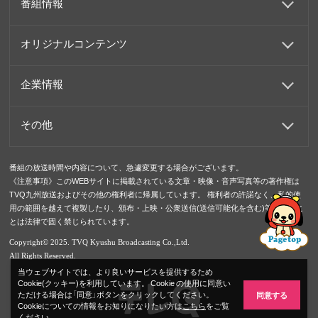
番組情報
オリジナルコンテンツ
企業情報
その他
番組の放送時間や内容について、急遽変更する場合がございます。
《注意事項》このWEBサイトに掲載されている文章・映像・音声写真等の著作権は
TVQ九州放送およびその他の権利者に帰属しています。 権利者の許諾なく、私的使
用の範囲を越えて複製したり、頒布・上映・公衆送信(送信可能化を含む)等を行うこ
とは法律で固く禁じられています。
Copyright© 2025. TVQ Kyushu Broadcasting Co.,Ltd.
All Rights Reserved.
当ウェブサイトでは、より良いサービスを提供するため
Cookie(クッキー)を利用しています。 Cookie の使用に同意い
ただける場合は「同意」ボタンをクリックしてください。
同意する
Cookieについての情報をお知りになりたい方は
こちら
をご覧
ください。