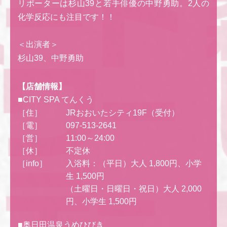
リポーターは杉山39と若手俳優の中野勇助。2人の
化学反応にも注目です！！
＜出演者＞
杉山39、中野勇助
【店舗情報】
■CITY SPA てんくう
［住］
JRおおいたシティ19F（受付）
［電］
097-513-2641
［営］
11:00～24:00
［休］
不定休
［info］
入浴料：（平日）大人 1,800円、小学
生 1,500円
（土曜日・日曜日・祝日）大人 2,000
円、小学生 1,500円
■奥日田温泉うめひびき