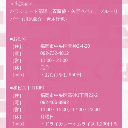
＜出演者＞
パラシュート部隊（斉藤優・矢野ペペ）、ブルーリ
バー（川原豪介・青木淳也）
■おむや
［住］
福岡市中央区天神2-4-20
［電］
092-732-4812
［営］
11:00～21:00
［休］
元旦
［info］
・おむはやし 950円
■和ビストロKIKI
［住］
福岡市中央区高砂1丁目22-2
［電］
092-406-8992
［営］
11:30～15:00／17:00～23:30
［休］
月曜日
［info］
・ドライカレーオムライス 1,200円 ※