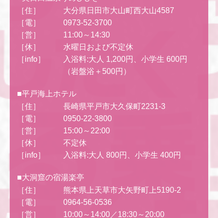
［住］
大分県日田市大山町西大山4587
［電］
0973-52-3700
［営］
11:00～14:30
［休］
水曜日および不定休
［info］
入浴料:大人 1,200円、小学生 600円
（岩盤浴＋500円）
■平戸海上ホテル
［住］
長崎県平戸市大久保町2231-3
［電］
0950-22-3800
［営］
15:00～22:00
［休］
不定休
［info］
入浴料:大人 800円、小学生 400円
■大洞窟の宿湯楽亭
［住］
熊本県上天草市大矢野町上5190-2
［電］
0964-56-0536
［営］
10:00～14:00／18:30～20:00