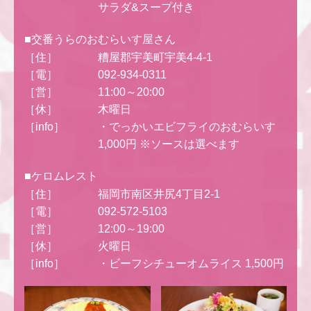
サラダ&スープ付き
■交番うらのおむらいす屋さん
［住］
糟屋郡宇美町宇美4-4-1
［電］
092-934-0311
［営］
11:00～20:00
［休］
木曜日
［info］
・でっかいエビフライのおむらいす
1,000円 ※ソースは選べます
■ケロムレスト
［住］
福岡市南区井尻4丁目2-1
［電］
092-572-5103
［営］
12:00～19:00
［休］
火曜日
［info］
・ビーフシチューオムライス 1,500円