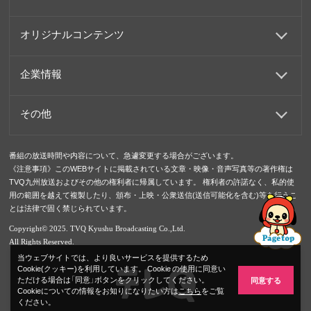
オリジナルコンテンツ
企業情報
その他
番組の放送時間や内容について、急遽変更する場合がございます。
《注意事項》このWEBサイトに掲載されている文章・映像・音声写真等の著作権は
TVQ九州放送およびその他の権利者に帰属しています。 権利者の許諾なく、私的使
用の範囲を越えて複製したり、頒布・上映・公衆送信(送信可能化を含む)等を行うこ
とは法律で固く禁じられています。
Copyright© 2025. TVQ Kyushu Broadcasting Co.,Ltd.
All Rights Reserved.
当ウェブサイトでは、より良いサービスを提供するため
Cookie(クッキー)を利用しています。 Cookie の使用に同意い
ただける場合は「同意」ボタンをクリックしてください。
同意する
Cookieについての情報をお知りになりたい方は
こちら
をご覧
ください。