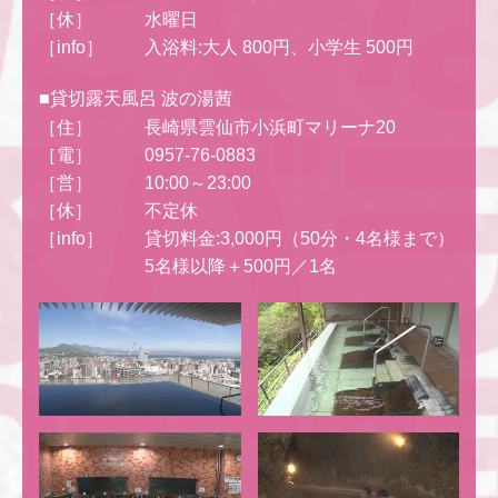
［休］
水曜日
［info］
入浴料:大人 800円、小学生 500円
■貸切露天風呂 波の湯茜
［住］
長崎県雲仙市小浜町マリーナ20
［電］
0957-76-0883
［営］
10:00～23:00
［休］
不定休
［info］
貸切料金:3,000円（50分・4名様まで）
5名様以降＋500円／1名