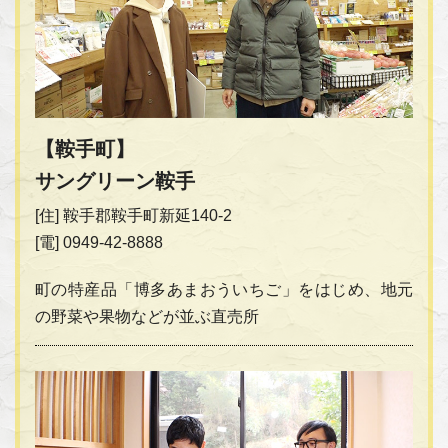
【鞍手町】
サングリーン鞍手
[住] 鞍手郡鞍手町新延140-2
[電] 0949-42-8888
町の特産品「博多あまおういちご」をはじめ、地元
の野菜や果物などが並ぶ直売所