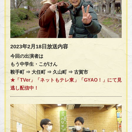
2023年2月18日放送内容
今回の出演者は
もう中学生・こがけん
鞍手町 ⇒ 大任町 ⇒ 久山町 ⇒ 古賀市
★「TVer」「ネットもテレ東」「GYAO！」にて見
逃し配信中！