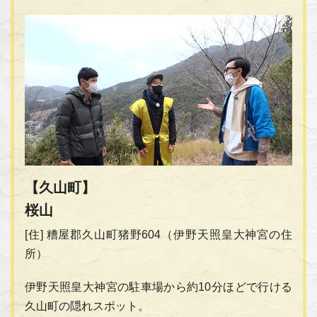
【久山町】
桜山
[住] 糟屋郡久山町猪野604（伊野天照皇大神宮の住
所）
伊野天照皇大神宮の駐車場から約10分ほどで行ける
久山町の隠れスポット。